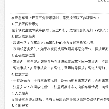
在应急车道上设置三角警示牌时，需要按照以下步骤操作：
开启双闪警示灯
1.
在车辆发生故障或事故后，应立即打开危险报警闪光灯（双闪灯
确定摆放距离
2.
高速公路：在车后方
米以外的地方设置三角警示牌。
-
150
夜间或恶劣天气：如果在夜间或遇到雨雾等恶劣天气，摆放距离
-
正确摆放位置
3.
车道内：三角警示牌应摆放在故障或事故车的同一车道内，不应
-
弯道事故：如果事故发生在弯道，警示牌需摆放在弯道入弯前，
-
摆放方法
4.
手持反光面：手持三角警示牌，反光面朝向来车方向，面向来车
-
注意安全：在摆放过程中，注意观察来车方向的车辆情况，确保
-
人员撤离
5.
设置好三角警示牌后，所有人员应迅速撤离到高速公路护栏外等
立即报警
6.